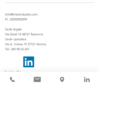
info@interindustria.com
P.I.
02592900399
Sede legale
Via Dessì
14 48121
Ravenna
Sede operativa
Via A. Sciesa
19 37121
Verona
Tel:
340 98 63 441
Linkedin
TEM partner
Società accreditata
Strategic Partner
© 2021 by Interindustria