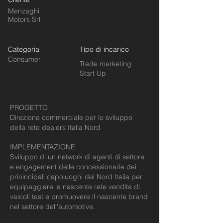
Menzaghi
Motors Srl
Categoria
Tipo di incarico
Consumer
Trade marketing
Start Up
PROGETTO
Direzione commerciale per lo sviluppo
della rete dealers Italia Nord
IMPLEMENTAZIONE
Sviluppo di un network di agenti di settore
e engagement delle concessionarie dei
prinincipali capoluoghi del Nord Italia per
equipaggiare la nascente rete vendita di
veicoli test e promuovere il nascente brand
nel settore dell'automotive.