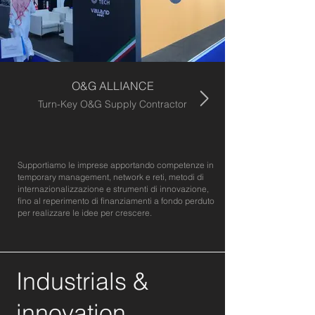
O&G ALLIANCE
Turn-Key O&G Supply Contractor
Supportiamo le imprese apportando competenze in
temporary management, network e reti, metodi di
internazionalizzazione e strumenti di innovazione,
fino al reperimento di finanziamenti a fondo perduto
per realizzare le idee per crescere.
Industrials &
innovation