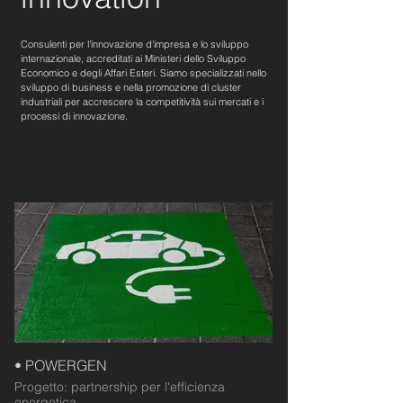
Consulenti per l'innovazione d'impresa e lo sviluppo
internazionale, accreditati ai Ministeri dello Sviluppo
Economico e degli Affari Esteri. Siamo
s
pecializzati nello
sviluppo di business e nella promozione di cluster
industriali per accrescere la competitività sui mercati e i
processi di innovazione.
• POWERGEN
Progetto: partnership per l'efficienza
energetica