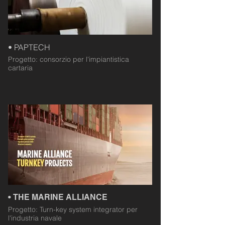
• PAPTECH
Progetto: consorzio per l'impiantistica
cartaria
• THE MARINE ALLIANCE
Progetto: Turn-key system integrator per
l'industria navale