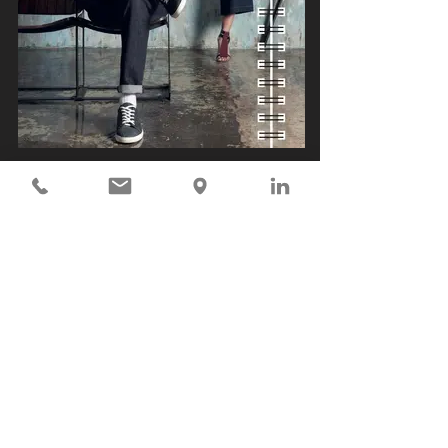
• MTOF
Progetto: retail start up