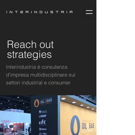
Reach out
strategies
Interindustria è consulenza
d'impresa
multidisciplinare sui
settori industrial e consumer